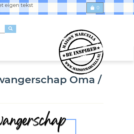
t eigen tekst
0
wangerschap Oma /