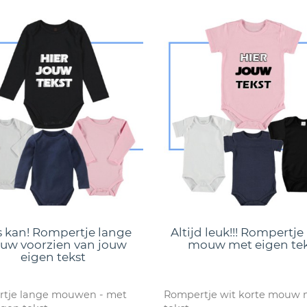
s kan! Rompertje lange
Altijd leuk!!! Rompertje
w voorzien van jouw
mouw met eigen tek
eigen tekst
tje lange mouwen - met
Rompertje wit korte mouw 