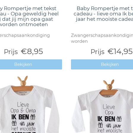
y Rompertje met tekst
Baby Rompertje met t
au - Opa geweldig heel
cadeau - lieve oma Ik b
j dat jij mijn opa gaat
jaar het mooiste cade
worden ontmoeten
rschapsaankondiging
Zwangerschapsaankondigi
worden
€8,95
€14,95
Prijs
Prijs
Bekijken
Bekijken