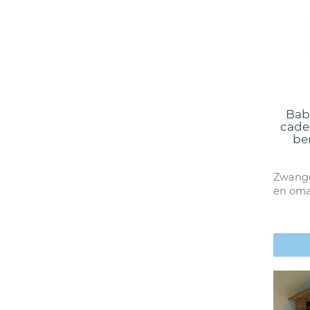
Bab
cadea
be
Zwange
en om