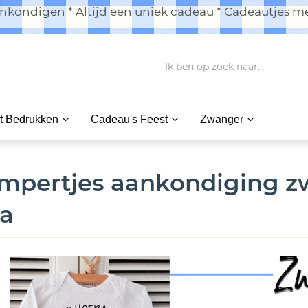
kondigen * Altijd een uniek cadeau * Cadeautjes me
t Bedrukken
Cadeau's Feest
Zwanger
mpertjes aankondiging z
a