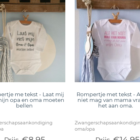
rtje me tekst - Laat mij
Rompertje met tekst - A
mijn opa en oma moeten
niet mag van mama vra
bellen
het aan oma.
rschapsaankondiging
Zwangerschapsaankondigi
pa
oma/opa
€8,95
€14,95