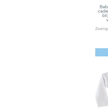
Bab
cade
bli
Zwange