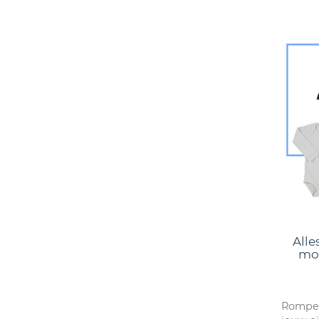
Alle
mou
Romper