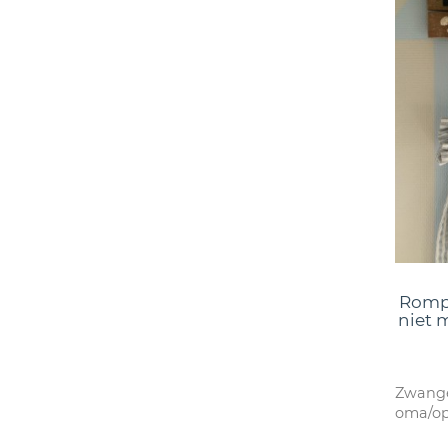
Rompe
niet 
Zwange
oma/o