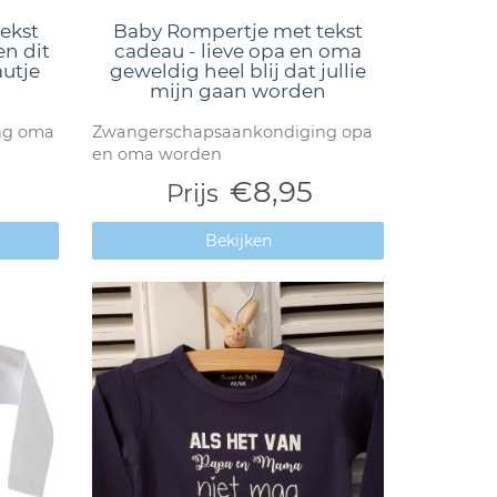
ekst
Baby Rompertje met tekst
en dit
cadeau - lieve opa en oma
autje
geweldig heel blij dat jullie
mijn gaan worden
ng oma
Zwangerschapsaankondiging opa
en oma worden
€8,95
Prijs
Bekijken