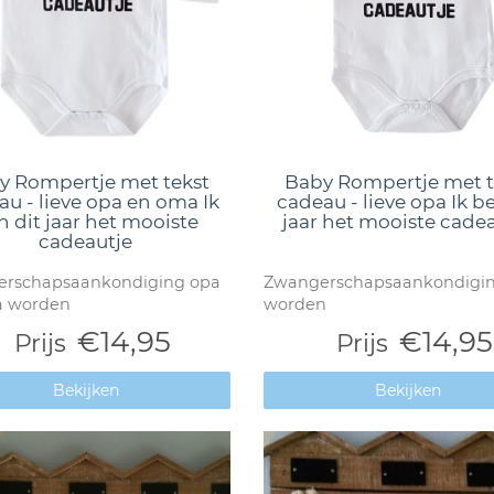
y Rompertje met tekst
Baby Rompertje met t
u - lieve opa en oma Ik
cadeau - lieve opa Ik b
n dit jaar het mooiste
jaar het mooiste cade
cadeautje
rschapsaankondiging opa
Zwangerschapsaankondigi
a worden
worden
€14,95
€14,95
Prijs
Prijs
Bekijken
Bekijken