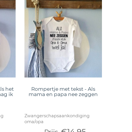
ls het
Rompertje met tekst - Als
ag ik
mama en papa nee zeggen
ng
Zwangerschapsaankondiging
oma/opa
€14,95