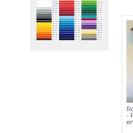
Ro
- 
en