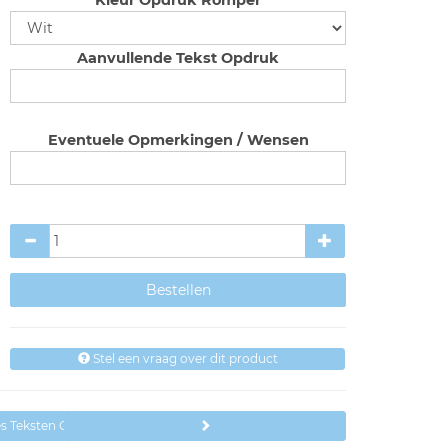
Kleur Opdruk Romper
Aanvullende Tekst Opdruk
Eventuele Opmerkingen / Wensen
Stel een vraag over dit product
jes Teksten Opa en of Oma