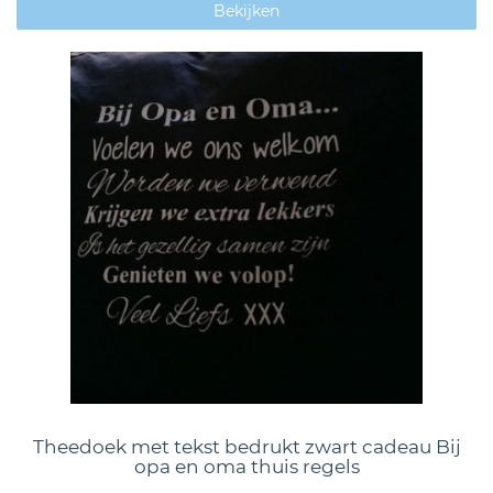
Bekijken
Theedoek met tekst bedrukt zwart cadeau Bij
opa en oma thuis regels