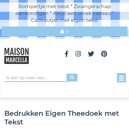
Rompertje met tekst * Zwangerschap
aankondigen * Altijd een uniek cadeau *
Cadeautjes met eigen tekst
0
Toggl
Bedrukken Eigen Theedoek met
Tekst