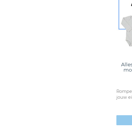
Alle
mou
Romper
jouw e