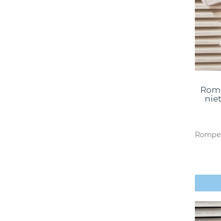
Romp
niet
Romper