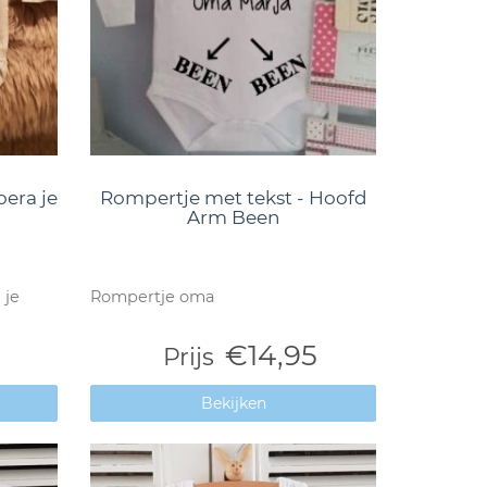
oera je
Rompertje met tekst - Hoofd
Arm Been
 je
Rompertje oma
€14,95
Prijs
Bekijken