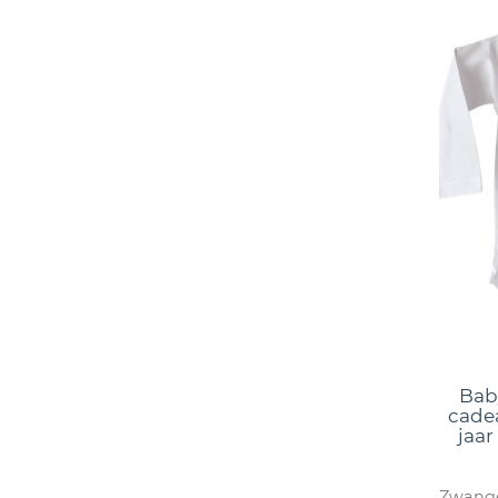
Bab
cadea
jaar
Zwange