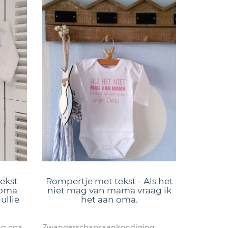
ekst
Rompertje met tekst - Als het
 oma
niet mag van mama vraag ik
ullie
het aan oma.
n
ng opa
Zwangerschapsaankondiging