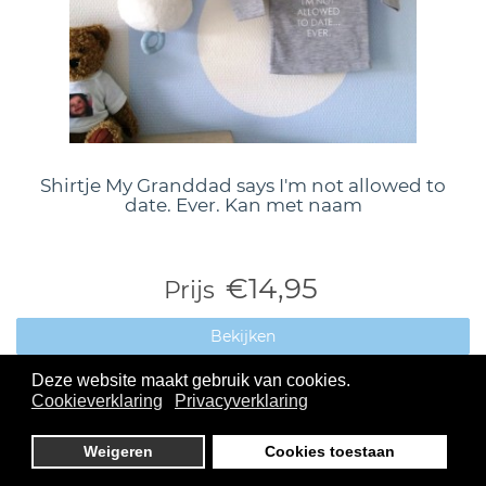
Shirtje My Granddad says I'm not allowed to
date. Ever. Kan met naam
€14,95
Prijs
Bekijken
Deze website maakt gebruik van cookies.
Cookieverklaring
Privacyverklaring
Weigeren
Cookies toestaan