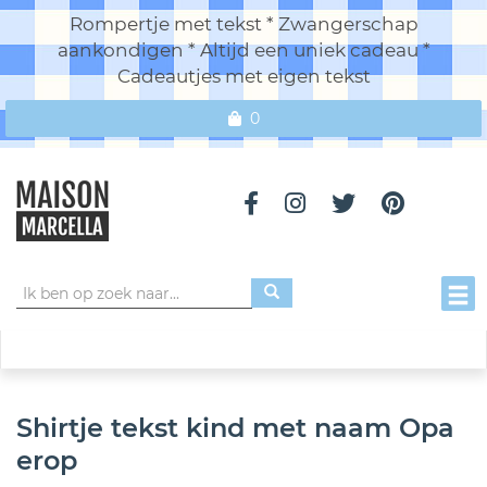
Rompertje met tekst * Zwangerschap
aankondigen * Altijd een uniek cadeau *
Cadeautjes met eigen tekst
0
Toggl
Shirtje tekst kind met naam Opa
erop