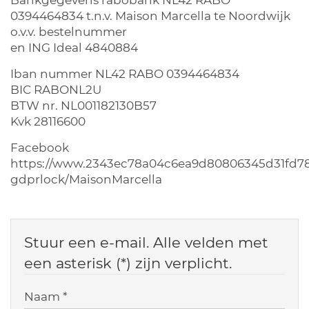
Bankgegevens rabobank NL42 RABO
0394464834 t.n.v. Maison Marcella te Noordwijk
o.v.v. bestelnummer
en ING Ideal 4840884
Iban nummer NL42 RABO 0394464834
BIC RABONL2U
BTW nr. NL001182130B57
Kvk 28116600
Facebook
https://www.2343ec78a04c6ea9d80806345d31fd7
gdprlock/MaisonMarcella
Stuur een e-mail. Alle velden met
een asterisk (*) zijn verplicht.
Naam
*