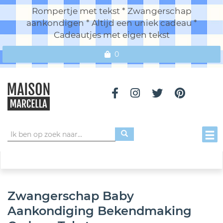
Rompertje met tekst * Zwangerschap
aankondigen * Altijd een uniek cadeau *
Cadeautjes met eigen tekst
0
Toggl
Zwangerschap Baby
Aankondiging Bekendmaking