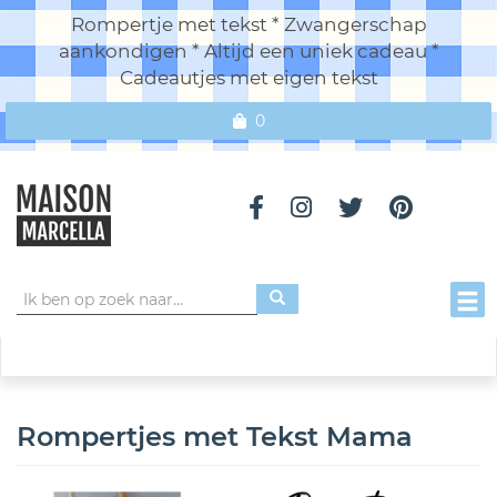
Rompertje met tekst * Zwangerschap
aankondigen * Altijd een uniek cadeau *
Cadeautjes met eigen tekst
0
Toggl
Rompertjes met Tekst Mama