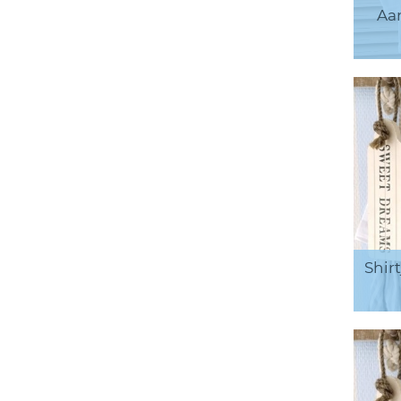
Aa
Shir