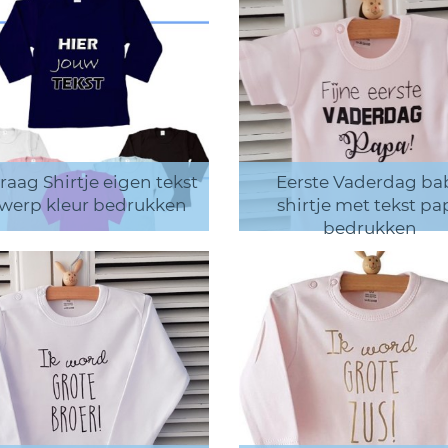
raag Shirtje eigen tekst
Eerste Vaderdag ba
werp kleur bedrukken
shirtje met tekst pa
bedrukken