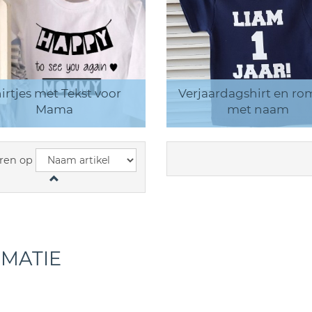
irtjes met Tekst voor
Verjaardagshirt en ro
Mama
met naam
ren op
RMATIE