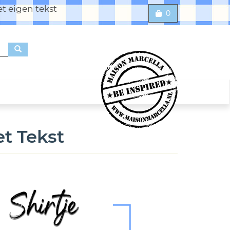
t eigen tekst
0
t Tekst