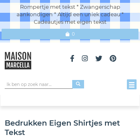
Rompertje met tekst * Zwangerschap
aankondigen * Altijd een uniek cadeau *
Cadeautjes met eigen tekst
0
Toggl
Bedrukken Eigen Shirtjes met
Tekst