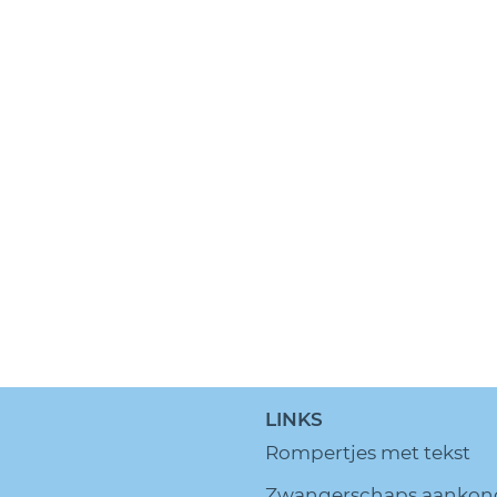
LINKS
Rompertjes met tekst
Zwangerschaps aankon