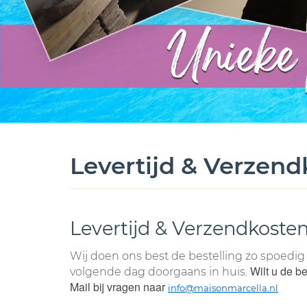
Levertijd & Verzen
Levertijd & Verzendkoste
Wij doen ons best de bestelling zo spoedig 
Wilt u de b
volgende dag doorgaans in huis.
Mail bij vragen naar
info@maisonmarcella.nl