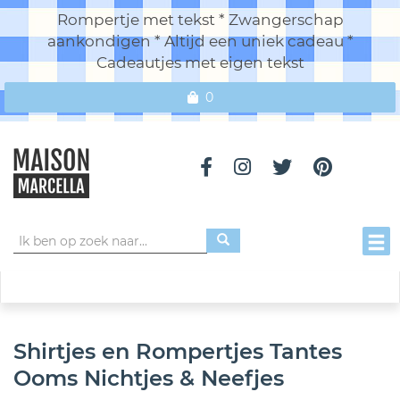
Rompertje met tekst * Zwangerschap
aankondigen * Altijd een uniek cadeau *
Cadeautjes met eigen tekst
0
Toggl
Shirtjes en Rompertjes Tantes
Ooms Nichtjes & Neefjes