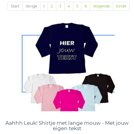
Start
Vorige
1
2
3
4
5
6
Volgende
Einde
Aahhh Leuk! Shirtje met lange mouw - Met jouw
eigen tekst