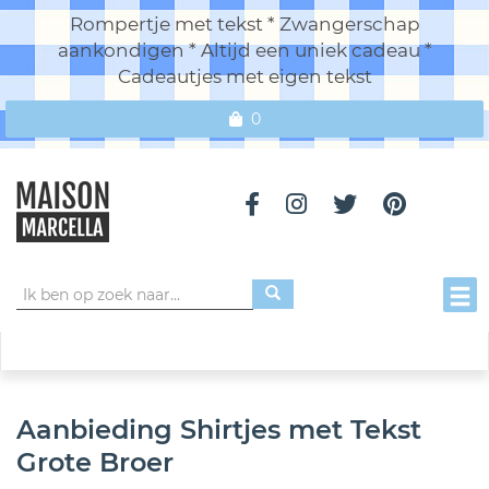
Rompertje met tekst * Zwangerschap
aankondigen * Altijd een uniek cadeau *
Cadeautjes met eigen tekst
0
Toggl
Aanbieding Shirtjes met Tekst
Grote Broer