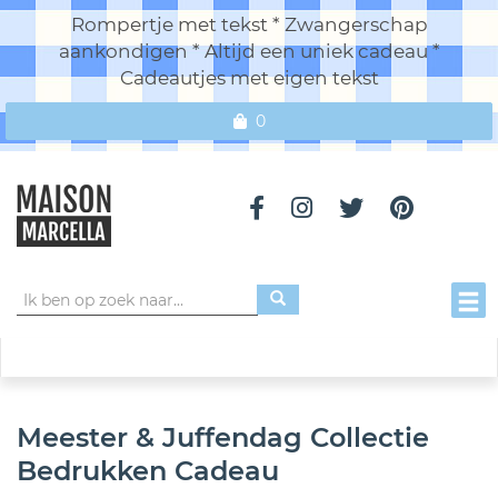
Rompertje met tekst * Zwangerschap
aankondigen * Altijd een uniek cadeau *
Cadeautjes met eigen tekst
0
Toggl
Meester & Juffendag Collectie
Bedrukken Cadeau