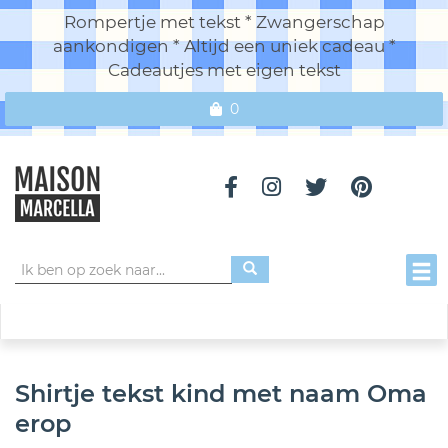
Rompertje met tekst * Zwangerschap
aankondigen * Altijd een uniek cadeau *
Cadeautjes met eigen tekst
0
Toggl
Shirtje tekst kind met naam Oma
erop