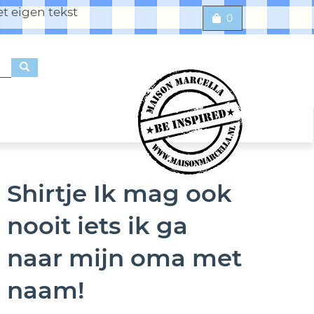
t eigen tekst
0
Shirtje Ik mag ook
nooit iets ik ga
naar mijn oma met
naam!