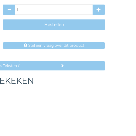
Stel een vraag over dit product
jes Teksten Opa en of Oma
BEKEKEN