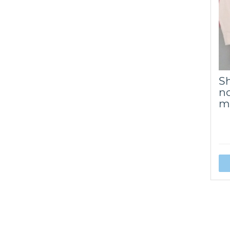
Sh
no
m