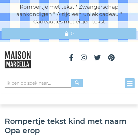
Rompertje met tekst * Zwangerschap
aankondigen * Altijd een uniek cadeau *
Cadeautjes met eigen tekst
0
Toggl
Rompertje tekst kind met naam
Opa erop