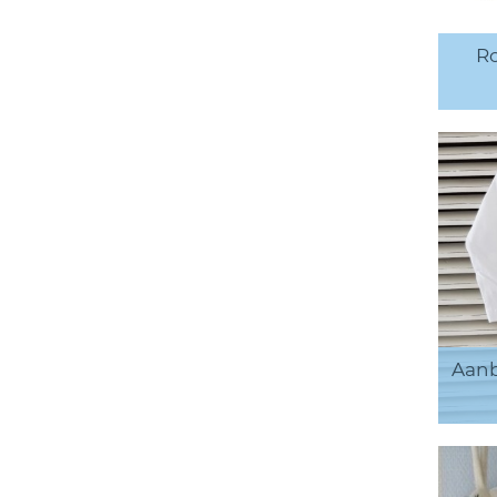
Ro
Aanb