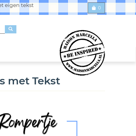
t eigen tekst
0
s met Tekst