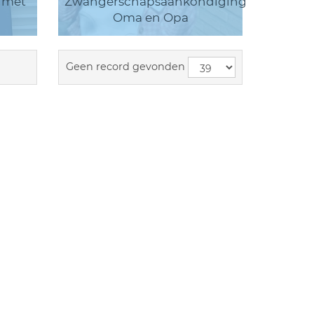
 met
Zwangerschapsaankondiging
Oma en Opa
Geen record gevonden