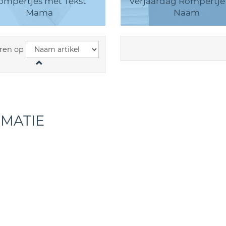
ompertjes met Tekst
Verjaardag Rompertje
Mama
Naam
ren op
RMATIE