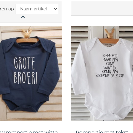
ren op
w rompertje met witte
Rompertje met tekst -