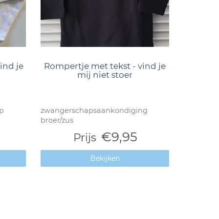
ind je
Rompertje met tekst - vind je
mij niet stoer
p
zwangerschapsaankondiging
broer/zus
€9,95
Prijs
Bekijken