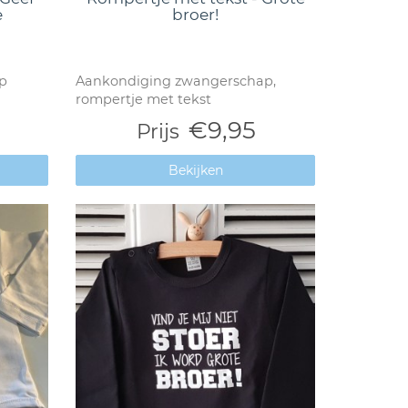
e
broer!
p
Aankondiging zwangerschap,
rompertje met tekst
€9,95
Prijs
Bekijken