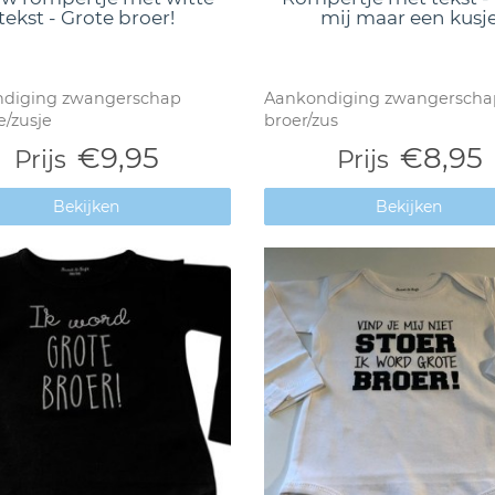
tekst - Grote broer!
mij maar een kusj
diging zwangerschap
Aankondiging zwangerscha
e/zusje
broer/zus
€9,95
€8,95
Prijs
Prijs
Bekijken
Bekijken