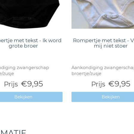
rtje met tekst - Ik word
Rompertje met tekst - V
grote broer
mij niet stoer
diging zwangerschap
Aankondiging zwangerscha
e/zusje
broertje/zusje
€9,95
€9,95
Prijs
Prijs
Bekijken
Bekijken
RMATIE