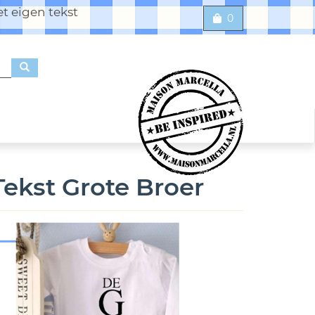
t eigen tekst
0
ekst Grote Broer