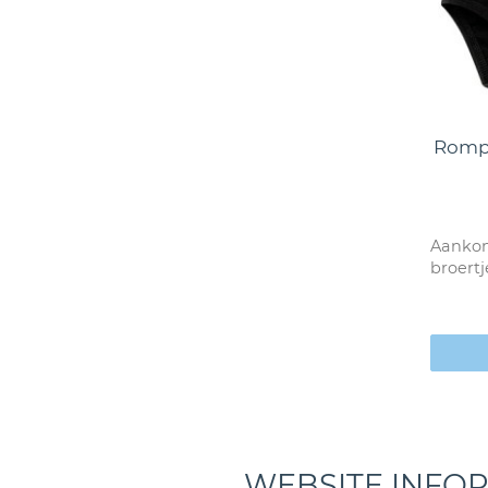
Rompe
Aankon
broertj
WEBSITE INFO