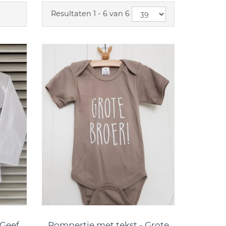
Resultaten 1 - 6 van 6
 Geef
Rompertje met tekst - Grote