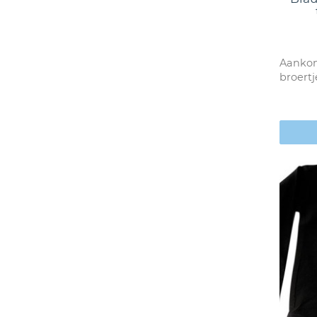
Aankon
broertj