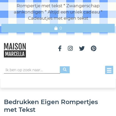
Rompertje met tekst * Zwangerschap
aankondigen * Altijd een uniek cadeau *
Cadeautjes met eigen tekst
0
Toggl
Bedrukken Eigen Rompertjes
met Tekst