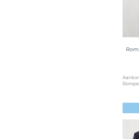
Romp
Aankon
Romper