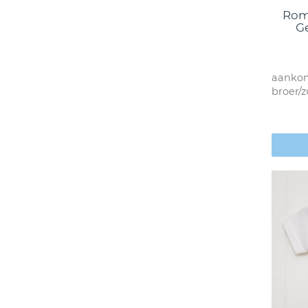
Romp
G
aankon
broer/z