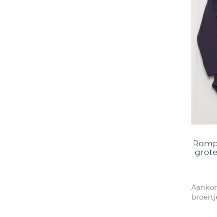
Rompe
grot
Aankon
broertj