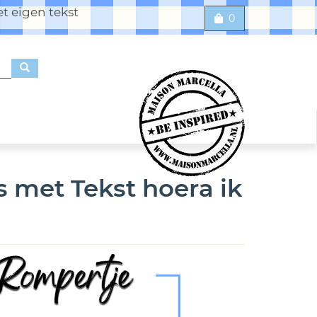
t eigen tekst
0
 met Tekst hoera ik