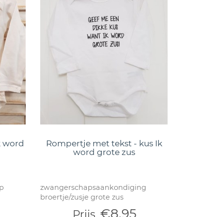
k word
Rompertje met tekst - kus Ik
d
word grote zus
p
zwangerschapsaankondiging
broertje/zusje grote zus
€8,95
Prijs