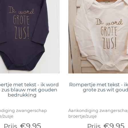
rtje met tekst - ik word
Rompertje met tekst - i
e zus blauw met gouden
grote zus wit gou
bedrukking
diging zwangerschap
Aankondiging zwangerscha
e/zusje
broertje/zusje
€9,95
€9,95
Prijs
Prijs