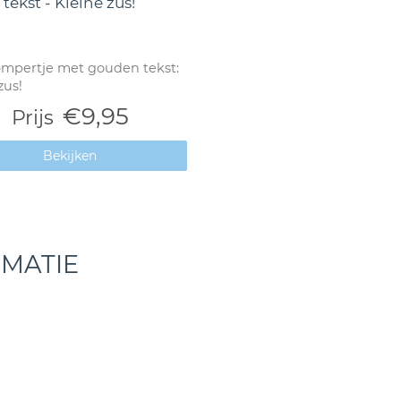
tekst - Kleine zus!
ompertje met gouden tekst:
zus!
€9,95
Prijs
Bekijken
RMATIE