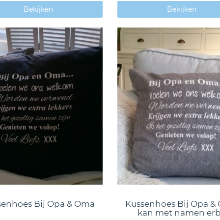
Bekijken
Bekijken
senhoes Bij Opa & Oma
Kussenhoes Bij Opa &
kan met namen erb