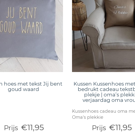
n hoes met tekst Jij bent
Kussen Kussenhoes met
goud waard
bedrukt cadeau tekst
plekje | oma’s plekk
verjaardag oma vro
Kussenhoes cadeau oma met
Oma's plekkie
€11,95
€11,95
Prijs
Prijs