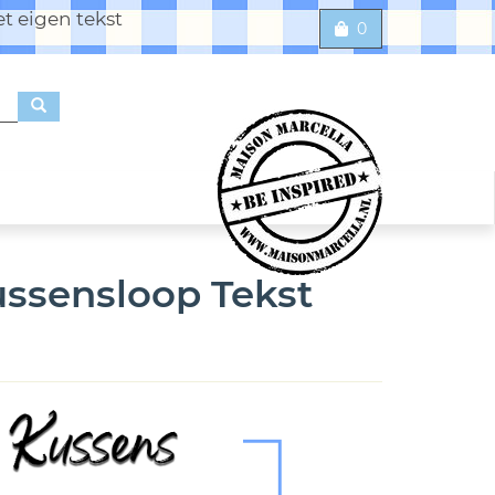
t eigen tekst
0
ussensloop Tekst