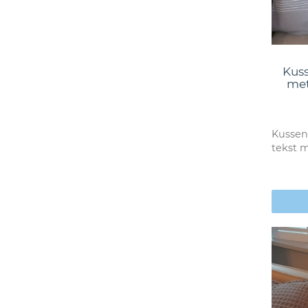
Kus
met
Kusse
tekst 