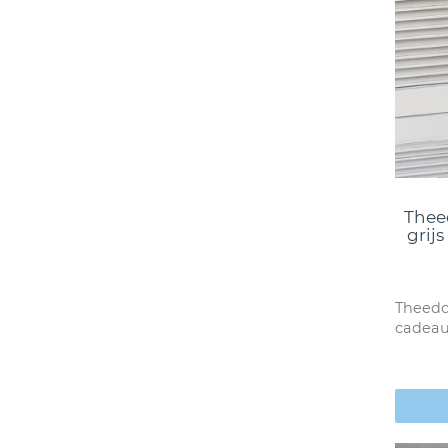
Thee
grij
Theedo
cadeau 