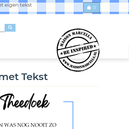
t eigen tekst
0
met Tekst