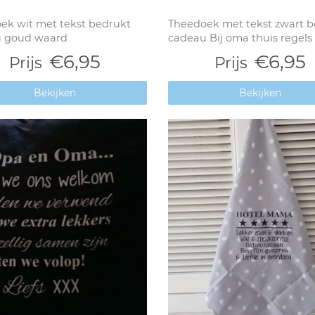
ek wit met tekst bedrukt
Theedoek met tekst zwart b
 goud waard
cadeau Bij oma thuis regels
€6,95
€6,95
Prijs
Prijs
Bekijken
Bekijken