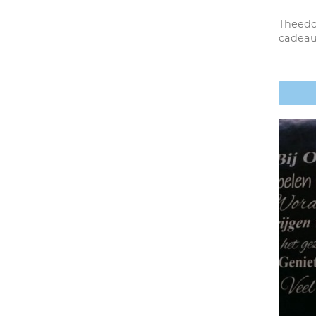
Theedo
cadeau