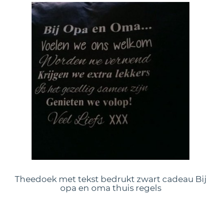
Theedoek met tekst bedrukt zwart cadeau Bij
opa en oma thuis regels