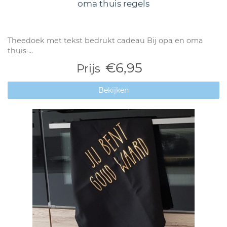
oma thuis regels
Theedoek met tekst bedrukt cadeau Bij opa en oma
thuis ...
€6,95
Prijs
Bekijken