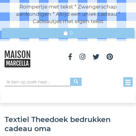
Rompertje met tekst * Zwangerschap
aankondigen * Altijd een uniek cadeau *
Cadeautjes met eigen tekst
0
Toggl
Textiel Theedoek bedrukken
cadeau oma