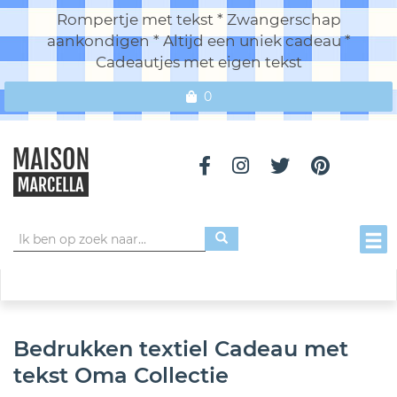
Rompertje met tekst * Zwangerschap
aankondigen * Altijd een uniek cadeau *
Cadeautjes met eigen tekst
0
Toggl
Bedrukken textiel Cadeau met
tekst Oma Collectie