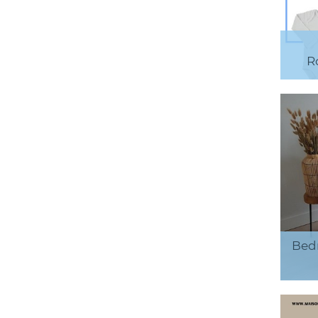
R
Bed