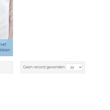
met
ukken
Geen record gevonden