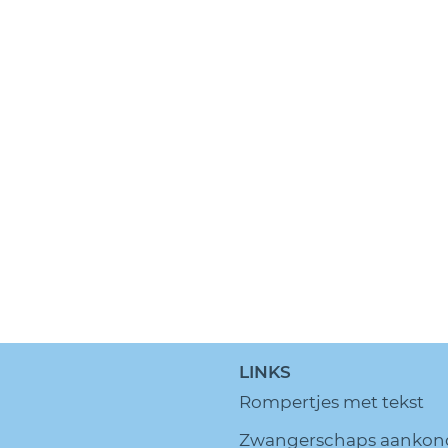
LINKS
Rompertjes met tekst
Zwangerschaps aankon