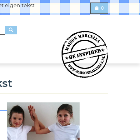
t eigen tekst
0
st