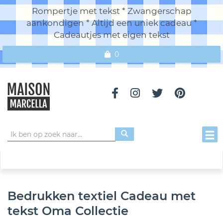
Rompertje met tekst * Zwangerschap
aankondigen * Altijd een uniek cadeau *
Cadeautjes met eigen tekst
0
Toggl
Bedrukken textiel Cadeau met
tekst Oma Collectie