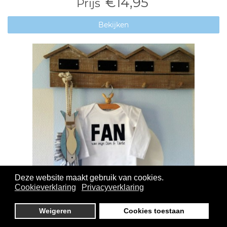
€14,95
Prijs
Bekijken
Deze website maakt gebruik van cookies.
Cookieverklaring
Privacyverklaring
Weigeren
Cookies toestaan
Rompertje met tekst - Fan van mijn oom en