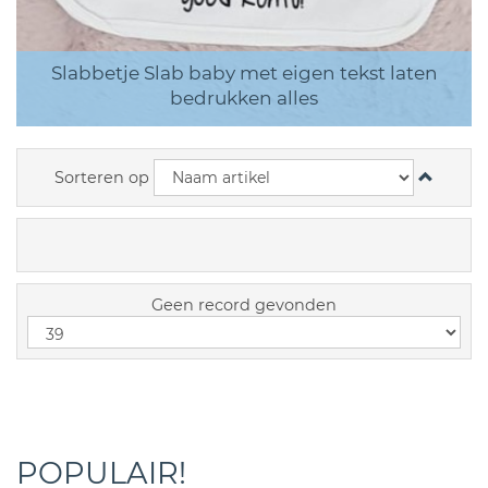
Slabbetje Slab baby met eigen tekst laten
bedrukken alles
Sorteren op
Geen record gevonden
POPULAIR!