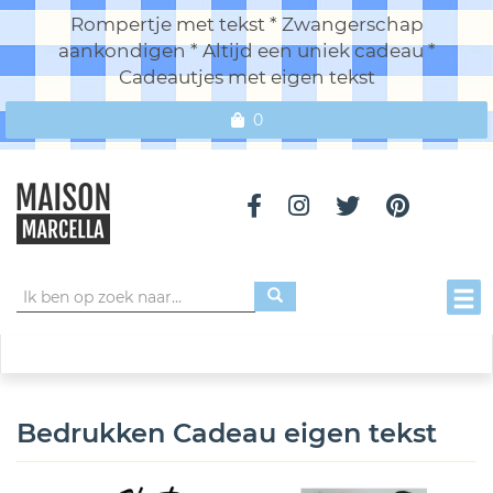
Rompertje met tekst * Zwangerschap
aankondigen * Altijd een uniek cadeau *
Cadeautjes met eigen tekst
0
Toggl
Bedrukken Cadeau eigen tekst