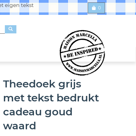
t eigen tekst
0
Theedoek grijs
met tekst bedrukt
cadeau goud
waard