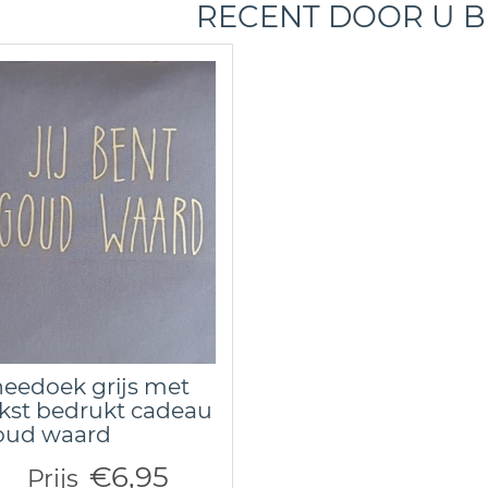
RECENT DOOR U 
eedoek grijs met
kst bedrukt cadeau
oud waard
€6,95
Prijs