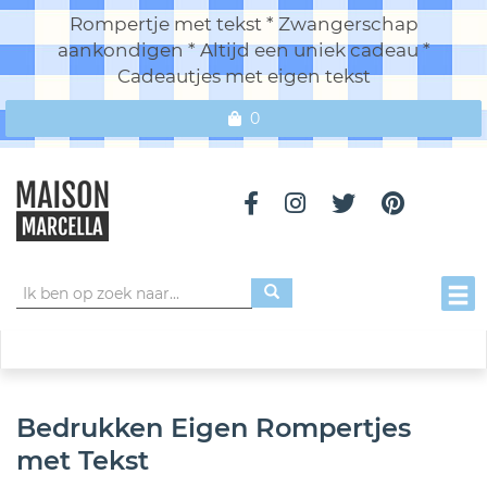
Rompertje met tekst * Zwangerschap
aankondigen * Altijd een uniek cadeau *
Cadeautjes met eigen tekst
0
Toggl
Bedrukken Eigen Rompertjes
met Tekst