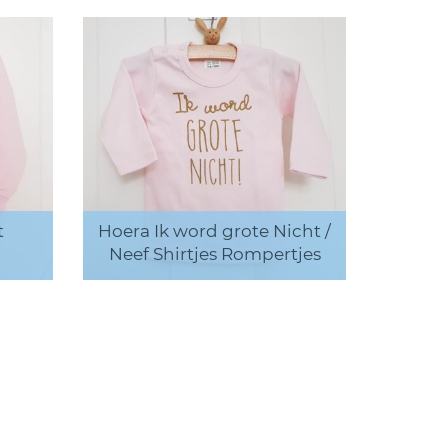
t
Hoera Ik word grote Nicht /
Neef Shirtjes Rompertjes