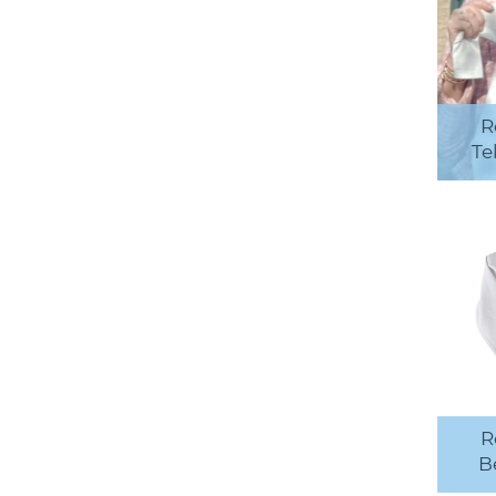
R
Te
R
B