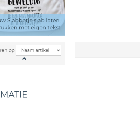
w Slabbetje slab laten
ukken met eigen tekst
ren op
RMATIE