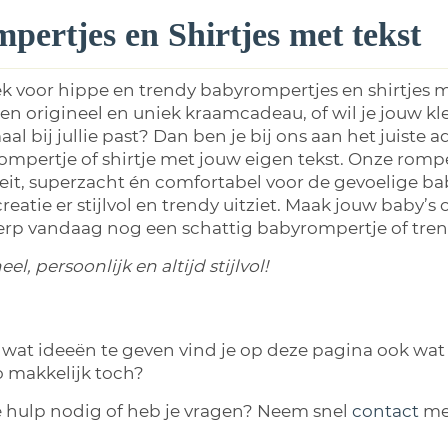
pertjes en Shirtjes met tekst
k voor hippe en trendy babyrompertjes en shirtjes m
en origineel en uniek kraamcadeau, of wil je jouw klei
al bij jullie past? Dan ben je bij ons aan het juiste
mpertje of shirtje met jouw eigen tekst. Onze rompe
eit, superzacht én comfortabel voor de gevoelige b
reatie er stijlvol en trendy uitziet. Maak jouw baby’s
rp vandaag nog een schattig babyrompertje of trend
el, persoonlijk en altijd stijlvol!
wat ideeën te geven vind je op deze pagina ook wat v
o makkelijk toch?
e hulp nodig of heb je vragen? Neem snel
contact
me