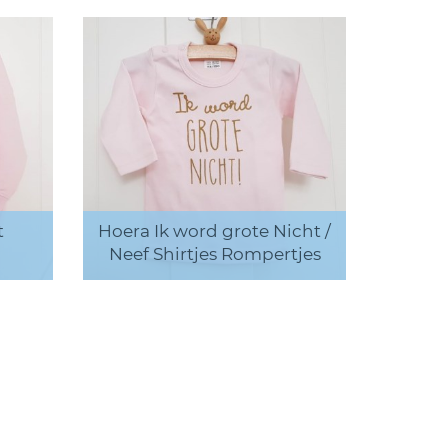
t
Hoera Ik word grote Nicht /
Neef Shirtjes Rompertjes