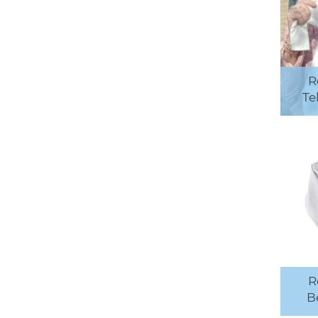
R
Te
R
B