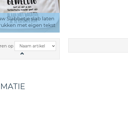
w Slabbetje slab laten
ukken met eigen tekst
ren op
RMATIE