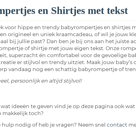
pertjes en Shirtjes met tekst
k voor hippe en trendy babyrompertjes en shirtjes m
en origineel en uniek kraamcadeau, of wil je jouw klei
al bij jullie past? Dan ben je bij ons aan het juiste
mpertje of shirtje met jouw eigen tekst. Onze rompe
eit, superzacht én comfortabel voor de gevoelige b
reatie er stijlvol en trendy uitziet. Maak jouw baby’s
rp vandaag nog een schattig babyrompertje of trend
el, persoonlijk en altijd stijlvol!
wat ideeën te geven vind je op deze pagina ook wat v
o makkelijk toch?
e hulp nodig of heb je vragen? Neem snel
contact
me