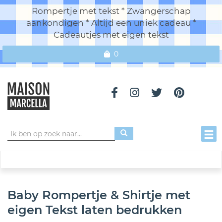
Rompertje met tekst * Zwangerschap
aankondigen * Altijd een uniek cadeau *
Cadeautjes met eigen tekst
0
Toggl
Baby Rompertje & Shirtje met
eigen Tekst laten bedrukken