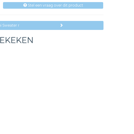
Stel een vraag over dit product
i Sweater met Tekst Kids
BEKEKEN