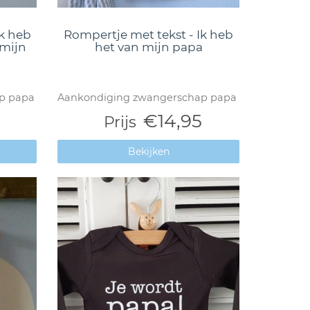
Ik heb
Rompertje met tekst - Ik heb
 mijn
het van mijn papa
p papa
Aankondiging zwangerschap papa
€14,95
Prijs
Bekijken