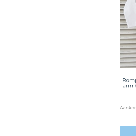
Romp
arm b
Aankon