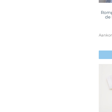
Rompe
de 
Aankon