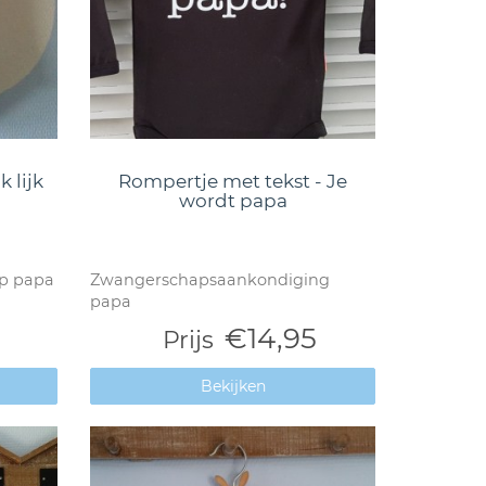
 lijk
Rompertje met tekst - Je
wordt papa
p papa
Zwangerschapsaankondiging
papa
€14,95
Prijs
Bekijken