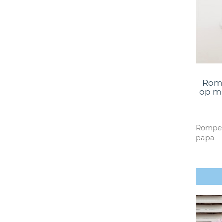
Romp
op mi
Romper
papa