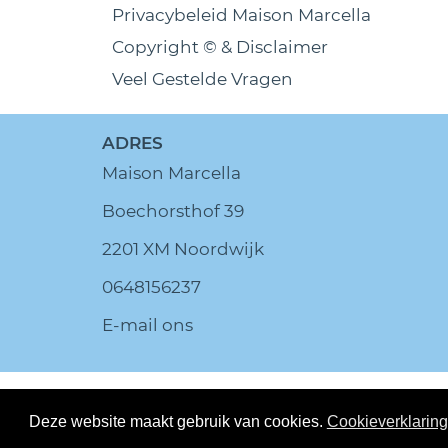
Privacybeleid Maison Marcella
Copyright © & Disclaimer
Veel Gestelde Vragen
ADRES
Maison Marcella
Boechorsthof 39
2201 XM Noordwijk
0648156237
E-mail ons
© MaisonMarc
Deze website maakt gebruik van cookies.
Cookieverklaring