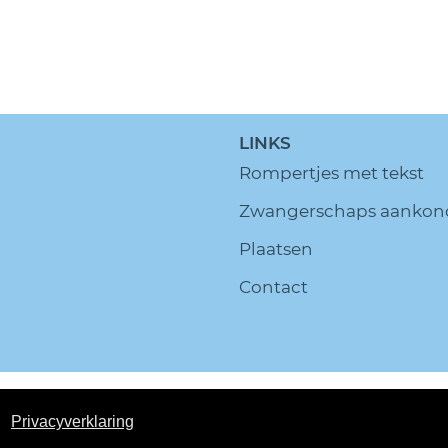
LINKS
Rompertjes met tekst
Zwangerschaps aankon
Plaatsen
Contact
ella.nl All Rights Reserved.
Disclaimer
Privacy policy
S
Privacyverklaring