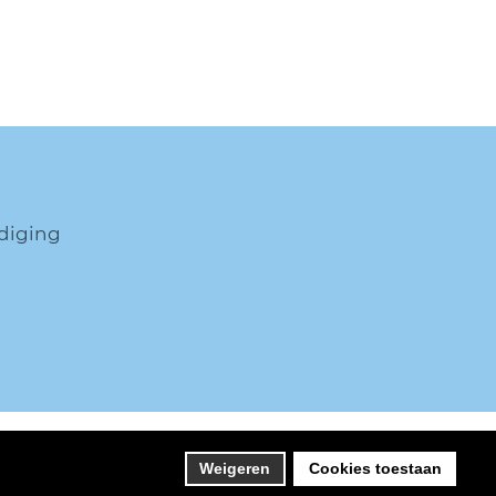
diging
itemap
Onderhoud en beheer
Joomlapartner
Weigeren
Cookies toestaan