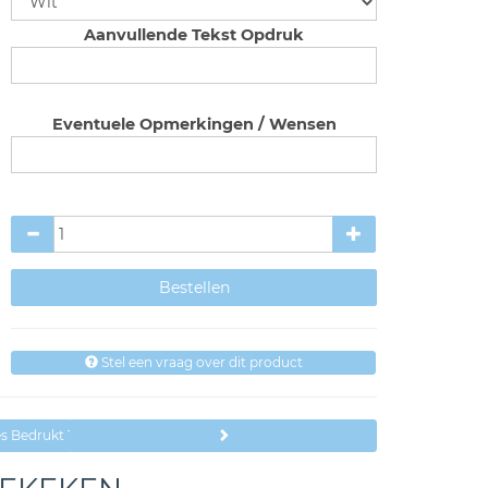
Aanvullende Tekst Opdruk
Eventuele Opmerkingen / Wensen
Stel een vraag over dit product
es Bedrukt Teksten Papa