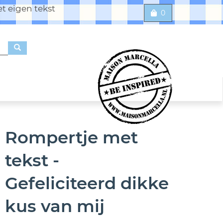
t eigen tekst
0
Rompertje met
tekst -
Gefeliciteerd dikke
kus van mij