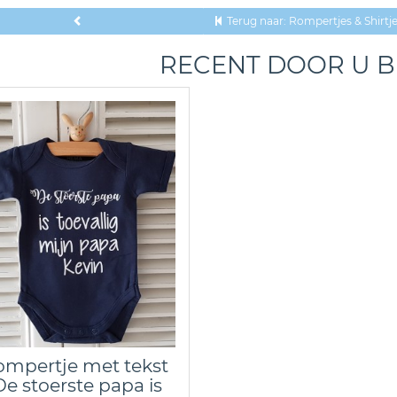
Terug naar: Rompertjes & Shirtj
RECENT DOOR U 
mpertje met tekst
De stoerste papa is