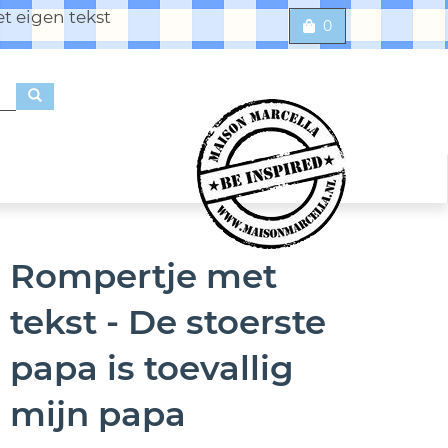
t eigen tekst
0
Rompertje met
tekst - De stoerste
papa is toevallig
mijn papa