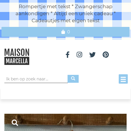
Rompertje met tekst * Zwangerschap
aankondigen * Altijd een uniek cadeau *
Cadeautjes met eigen tekst
0
Toggl