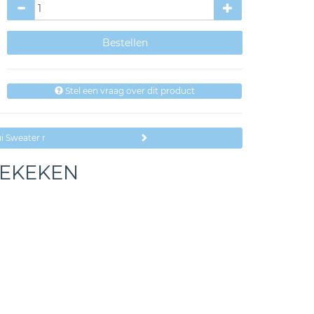
Stel een vraag over dit product
i Sweater met Tekst Kids
BEKEKEN