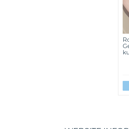
Ro
Ge
ku