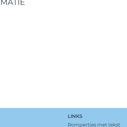
RMATIE
LINKS
Rompertjes met tekst