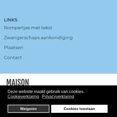
LINKS
Rompertjes met tekst
Zwangerschaps aankondiging
Plaatsen
Contact
Deze website maakt gebruik van cookies.
Cookieverklaring
Privacyverklaring
© MaisonMarcella.nl All Rights
Reserved.
Disclaimer
Privacy
Weigeren
Cookies toestaan
policy
Sitemap
Onderhoud en beheer
Joomlapartner