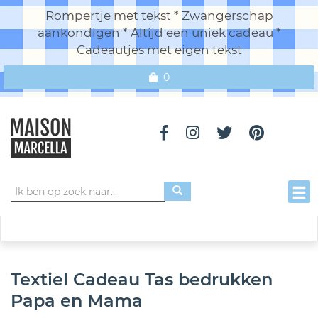
Rompertje met tekst * Zwangerschap
aankondigen * Altijd een uniek cadeau *
Cadeautjes met eigen tekst
0
Toggl
Textiel Cadeau Tas bedrukken
Papa en Mama