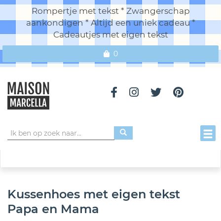
Rompertje met tekst * Zwangerschap
aankondigen * Altijd een uniek cadeau *
Cadeautjes met eigen tekst
0
Toggl
Kussenhoes met eigen tekst
Papa en Mama