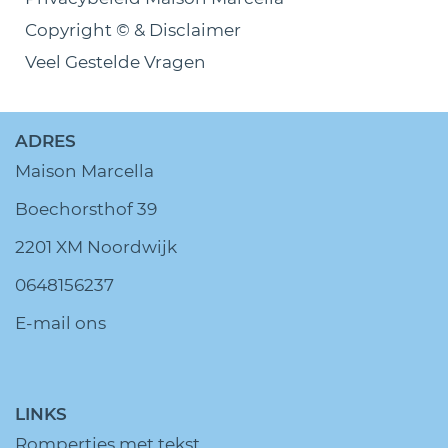
Copyright © & Disclaimer
Veel Gestelde Vragen
ADRES
Maison Marcella
Boechorsthof 39
2201 XM Noordwijk
0648156237
E-mail ons
LINKS
Rompertjes met tekst