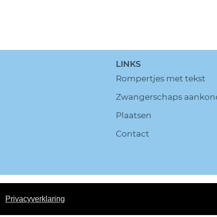
LINKS
Rompertjes met tekst
Zwangerschaps aankon
Plaatsen
Contact
ella.nl All Rights Reserved.
Disclaimer
Privacy policy
S
Privacyverklaring