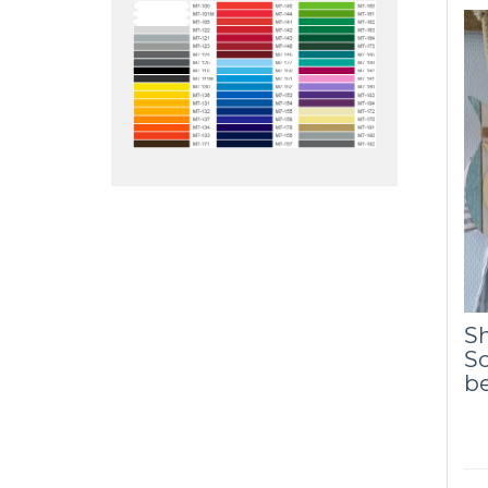
Sh
So
be