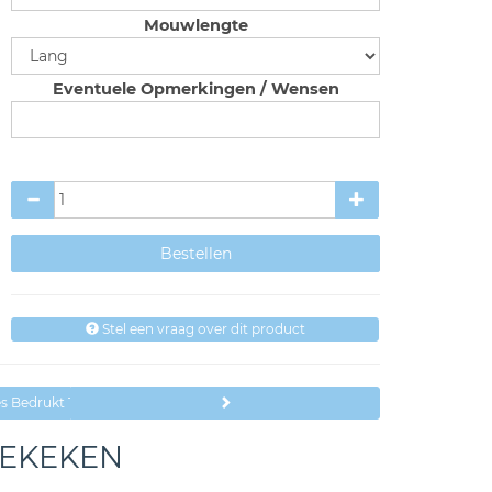
Mouwlengte
Eventuele Opmerkingen / Wensen
Stel een vraag over dit product
es Bedrukt Teksten Papa
BEKEKEN