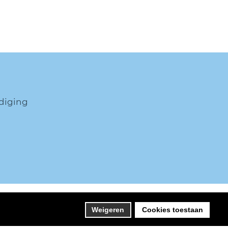
diging
itemap
Onderhoud en beheer
Joomlapartner
Weigeren
Cookies toestaan