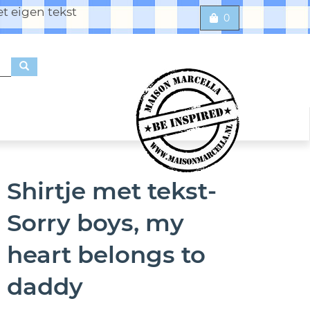
t eigen tekst
0
Shirtje met tekst-
Sorry boys, my
heart belongs to
daddy