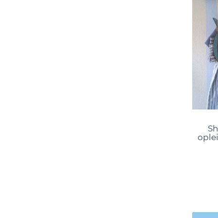
Sh
ople