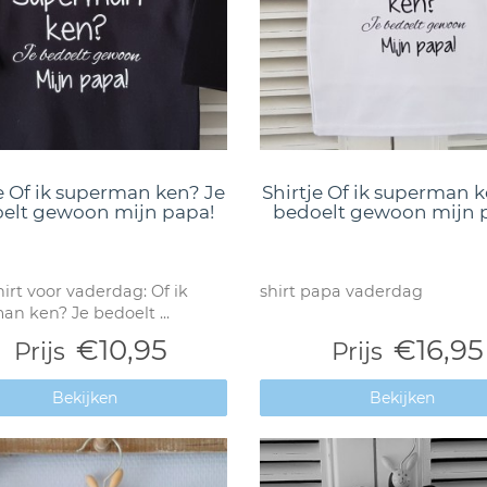
je Of ik superman ken? Je
Shirtje Of ik superman k
elt gewoon mijn papa!
bedoelt gewoon mijn 
irt voor vaderdag: Of ik
shirt papa vaderdag
n ken? Je bedoelt ...
€10,95
€16,95
Prijs
Prijs
Bekijken
Bekijken