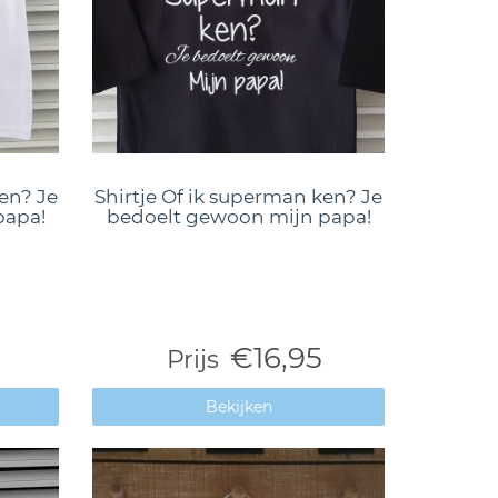
en? Je
Shirtje Of ik superman ken? Je
papa!
bedoelt gewoon mijn papa!
€16,95
Prijs
Bekijken