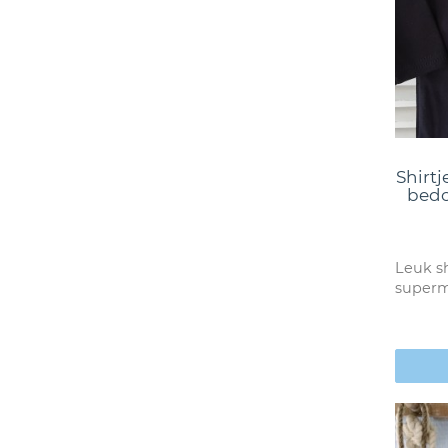
Shirt
bedo
Leuk sh
superma