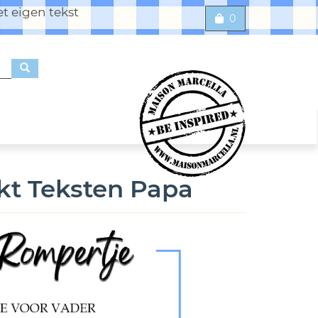
t eigen tekst
0
kt Teksten Papa