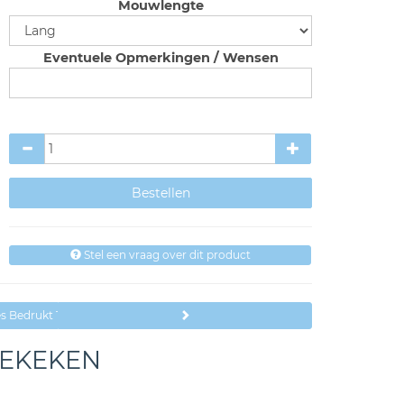
Mouwlengte
Eventuele Opmerkingen / Wensen
Stel een vraag over dit product
es Bedrukt Teksten Papa
BEKEKEN