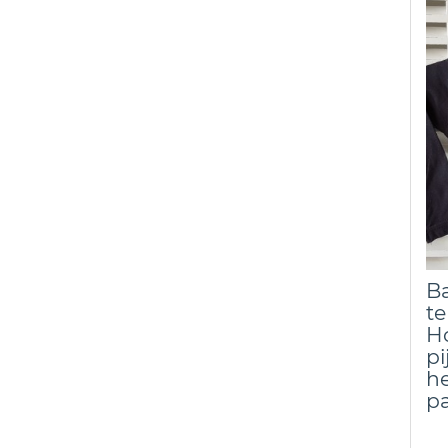
Ba
te
H
pi
he
p