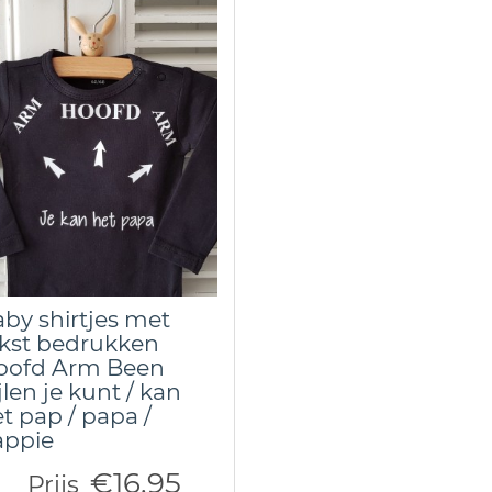
by shirtjes met
kst bedrukken
oofd Arm Been
jlen je kunt / kan
t pap / papa /
appie
€16,95
Prijs