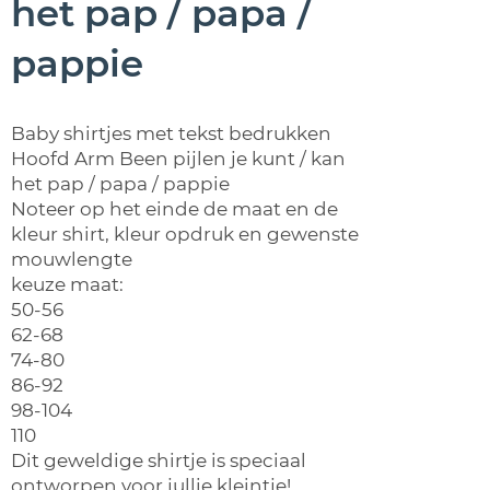
het pap / papa /
pappie
Baby shirtjes met tekst bedrukken
Hoofd Arm Been pijlen je kunt / kan
het pap / papa / pappie
Noteer op het einde de maat en de
kleur shirt, kleur opdruk en gewenste
mouwlengte
keuze maat:
50-56
62-68
74-80
86-92
98-104
110
Dit geweldige shirtje is speciaal
ontworpen voor jullie kleintje!