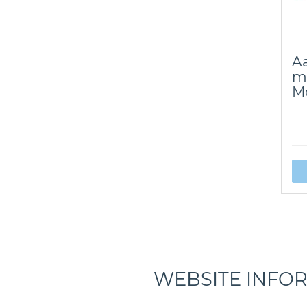
Aa
m
Me
WEBSITE INFO