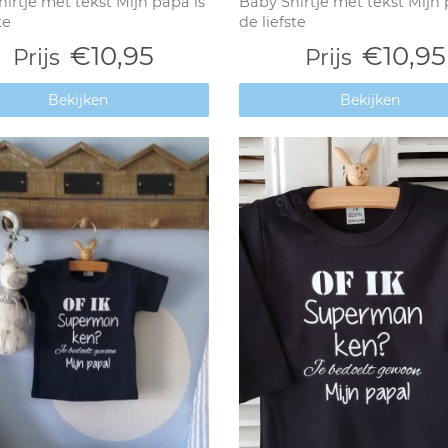
irtje met tekst Mijn papa is
Baby Shirtje met tekst Mijn 
te
de liefste
€10,95
€10,95
Prijs
Prijs
Bekijken
Bekijken