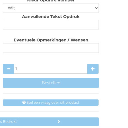
Kleur Opdruk Romper
Aanvullende Tekst Opdruk
Eventuele Opmerkingen / Wensen
Stel een vraag over dit product
es Bedrukt Teksten Papa