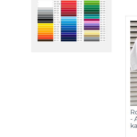
Ro
- 
k